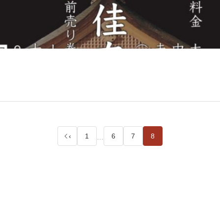
‹
1
6
7
8
…