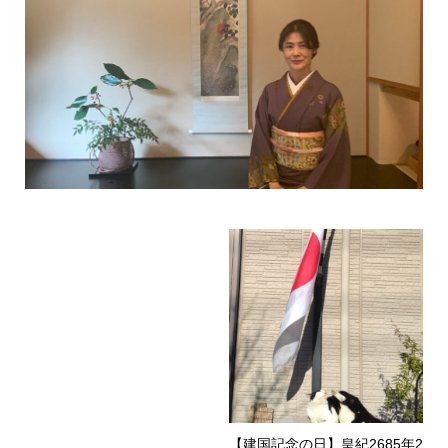
【建国記念の日】皇紀2685年2